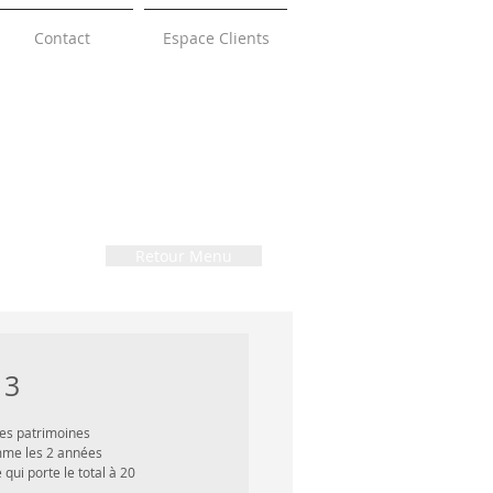
Contact
Espace Clients
Retour Menu
 3
les patrimoines 
omme les 2 années 
ui porte le total à 20 