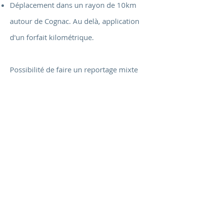
Déplacement dans un rayon de 10km
autour de Cognac. Au delà, application
d'un forfait kilométrique.
Possibilité de faire un reportage mixte
photos aériennes - photos au sol.
Majoration possible sur devis en
fonction des contraintes
supplémentaires et la difficulté de
l'environnement de la mission.
Retour Forfaits
À partir de :
550€ HT
Auteur Photographe professionnelle - SIRET
750